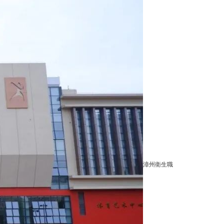
漳州衛生職